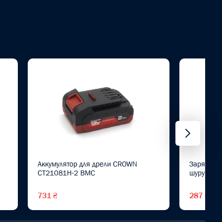
Аккумулятор для дрели CROWN
Зарядное 
CT21081H-2 BMC
шурупове
731 ₴
287 ₴