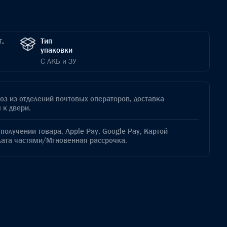
г.
Тип
упаковки
С АКБ и ЗУ
з из отделений почтовых операторов, доставка
 к двери.
получении товара, Apple Pay, Google Pay, Картой
лата частями/Мгновенная рассрочка.