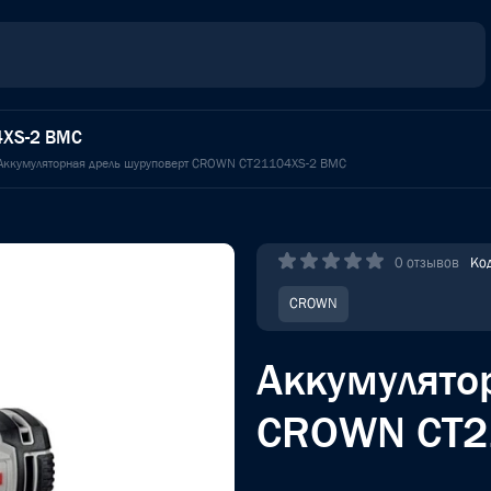
4XS-2 BMC
Аккумуляторная дрель шуруповерт CROWN CT21104XS-2 BMC
0 отзывов
Ко
CROWN
Аккумулято
CROWN CT2