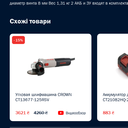
диаметр винта 8 мм Вес 1,31 кг 2 АКБ и ЗУ входят в комплект
Схожі товари
- 15%
Угловая шлифмашина CROWN
Аккумулятор
CT13677-125RSV
CT21082HQ-
3621 ₴
4260 ₴
883 ₴
Видеообзор