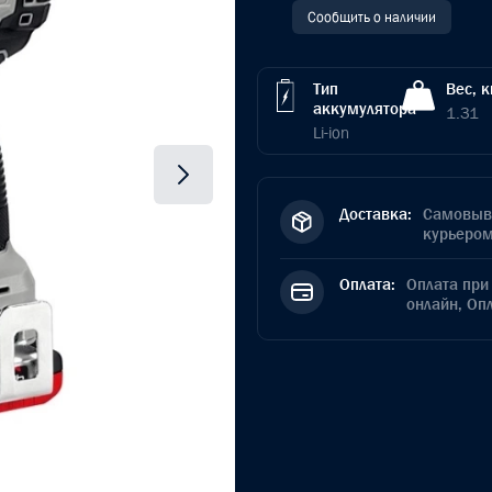
Сообщить о наличии
Тип
Вес, к
аккумулятора
1.31
Li-ion
Доставка:
Самовыво
курьером
Оплата:
Оплата при 
онлайн, Оп