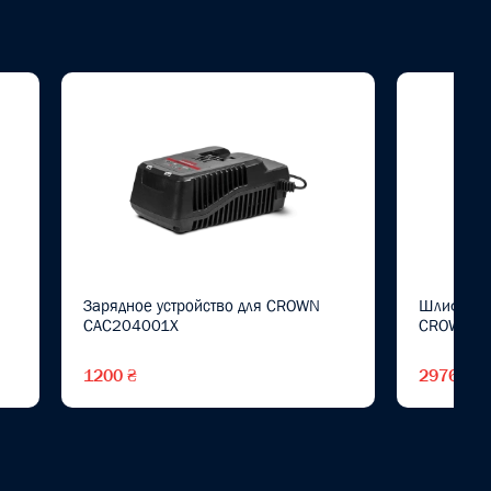
Зарядное устройство для CROWN
Шлифовал
CAC204001X
CROWN C
1200 ₴
2976 ₴