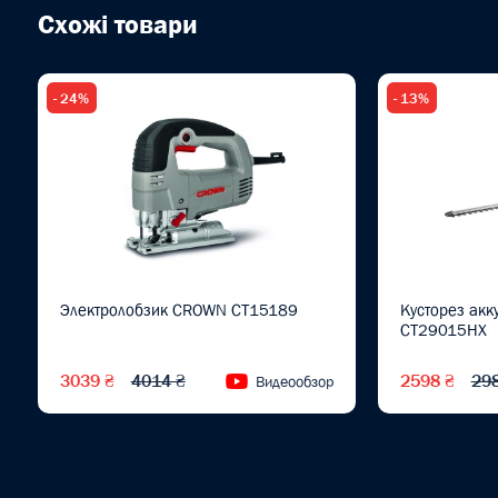
Схожі товари
- 24%
- 13%
Электролобзик CROWN CT15189
Кусторез ак
CT29015HX
3039 ₴
4014 ₴
2598 ₴
29
Видеообзор