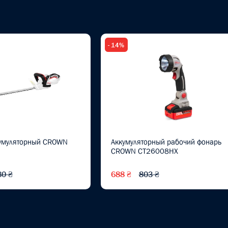
- 14%
кумуляторный CROWN
Аккумуляторный рабочий фонарь
CROWN CT26008HX
80 ₴
688 ₴
803 ₴