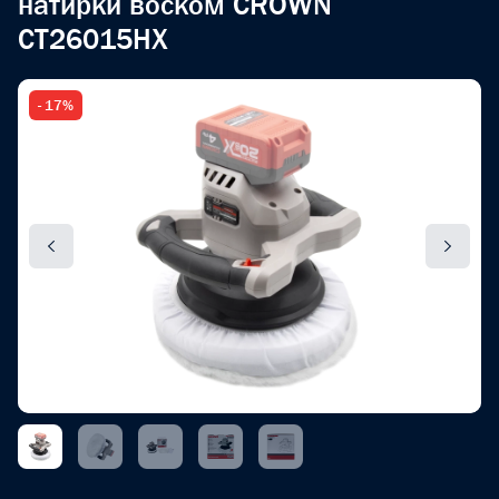
натирки воском CROWN
CT26015HX
- 17%