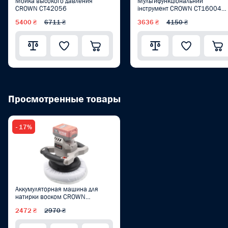
Мойка высокого давления
Мультифункціональний
CROWN CT42056
інструмент CROWN CT16004
BMC
5400 ₴
6711 ₴
3636 ₴
4150 ₴
Просмотренные товары
- 17%
Аккумуляторная машина для
натирки воском CROWN
CT26015HX
2472 ₴
2970 ₴