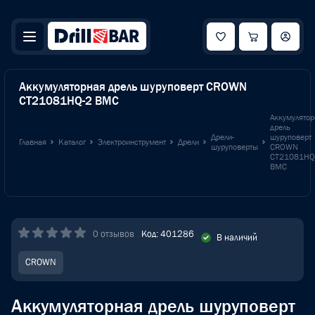
Аккумуляторная дрель шуруповерт CROWN
CT21081HQ-2 BMC
Аккумулятор
дрель
Дрели-
шуруповерт
Главная
Каталог
Электроинструмент
Дрели
шуруповерты
CROWN
CT21081HQ
BMC
0 отзывов
Код: 401286
В наличий
CROWN
Аккумуляторная дрель шуруповерт